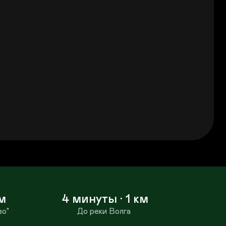
м 
4 минуты · 1 км
во"
До реки Волга 