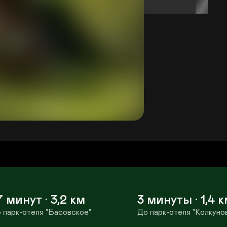
7 минут · 3,2 км
3 минуты · 1,4 к
 парк-отеля "Басовское"
До парк-отеля "Колкуно